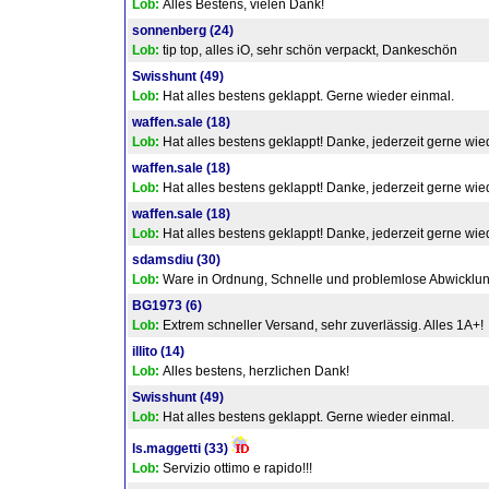
Lob:
Alles Bestens, vielen Dank!
sonnenberg
(24)
Lob:
tip top, alles iO, sehr schön verpackt, Dankeschön
Swisshunt
(49)
Lob:
Hat alles bestens geklappt. Gerne wieder einmal.
waffen.sale
(18)
Lob:
Hat alles bestens geklappt! Danke, jederzeit gerne wie
waffen.sale
(18)
Lob:
Hat alles bestens geklappt! Danke, jederzeit gerne wie
waffen.sale
(18)
Lob:
Hat alles bestens geklappt! Danke, jederzeit gerne wie
sdamsdiu
(30)
Lob:
Ware in Ordnung, Schnelle und problemlose Abwicklung
BG1973
(6)
Lob:
Extrem schneller Versand, sehr zuverlässig. Alles 1A+!
illito
(14)
Lob:
Alles bestens, herzlichen Dank!
Swisshunt
(49)
Lob:
Hat alles bestens geklappt. Gerne wieder einmal.
ls.maggetti
(33)
Lob:
Servizio ottimo e rapido!!!