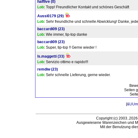
halflive
(0)
Lob:
Topp! Freundlicher Kontakt und schönes Geschäft
Aussi0179
(29)
Lob:
Sehr freundliche und schnelle Abwicklung! Danke, jede
baccardi09
(23)
Lob:
Wie immer, tip-top danke
baccardi09
(23)
Lob:
Super, tip-top !! Gerne wieder !
ls.maggetti
(33)
Lob:
Servizio ottimo e rapido!!!
remdiw
(23)
Lob:
Sehr schnelle Lieferung, gerne wieder.
Bewe
Seiten g
Seit
[
&UUml;
Copyright (c) 2003..2026
Ausgewiesene Warenzeichen und Ma
Mit der Benutzung die