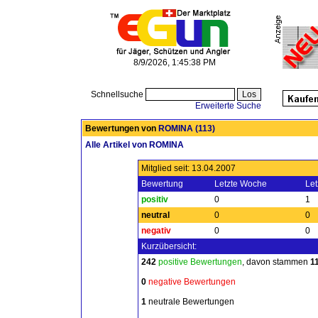
8/9/2026, 1:45:38 PM
Schnellsuche
Erweiterte Suche
Bewertungen von
ROMINA
(113)
Alle Artikel von ROMINA
Mitglied seit: 13.04.2007
Bewertung
Letzte Woche
Let
positiv
0
1
neutral
0
0
negativ
0
0
Kurzübersicht:
242
positive Bewertungen
, davon stammen
1
0
negative Bewertungen
1
neutrale Bewertungen