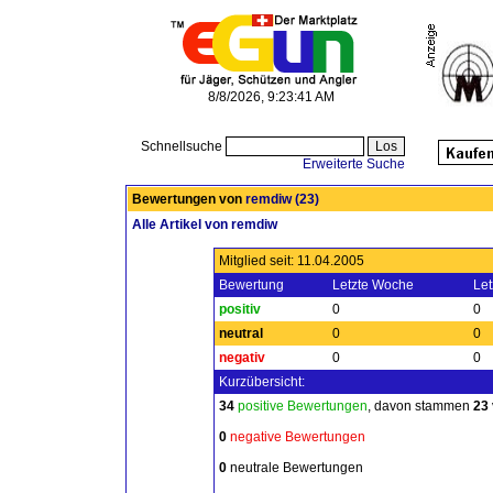
8/8/2026, 9:23:41 AM
Schnellsuche
Erweiterte Suche
Bewertungen von
remdiw
(23)
Alle Artikel von remdiw
Mitglied seit: 11.04.2005
Bewertung
Letzte Woche
Let
positiv
0
0
neutral
0
0
negativ
0
0
Kurzübersicht:
34
positive Bewertungen
, davon stammen
23
0
negative Bewertungen
0
neutrale Bewertungen