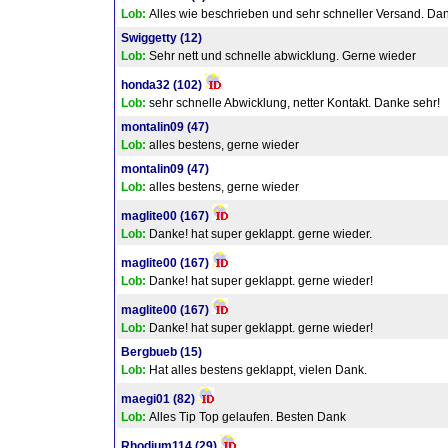
Lob:
Alles wie beschrieben und sehr schneller Versand. Da
Swiggetty
(12)
Lob:
Sehr nett und schnelle abwicklung. Gerne wieder
honda32
(102)
Lob:
sehr schnelle Abwicklung, netter Kontakt. Danke sehr!
montalin09
(47)
Lob:
alles bestens, gerne wieder
montalin09
(47)
Lob:
alles bestens, gerne wieder
maglite00
(167)
Lob:
Danke! hat super geklappt. gerne wieder.
maglite00
(167)
Lob:
Danke! hat super geklappt. gerne wieder!
maglite00
(167)
Lob:
Danke! hat super geklappt. gerne wieder!
Bergbueb
(15)
Lob:
Hat alles bestens geklappt, vielen Dank.
maegi01
(82)
Lob:
Alles Tip Top gelaufen. Besten Dank
Rhodium114
(29)