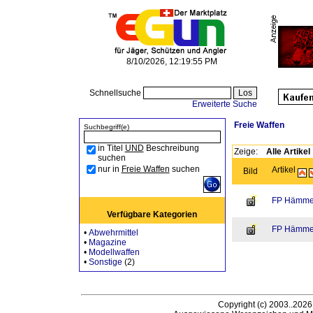
8/10/2026, 12:19:55 PM
Schnellsuche
Erweiterte Suche
Freie Waffen
Suchbegriff(e)
in Titel
UND
Beschreibung
Zeige:
Alle Artikel
suchen
nur in
Freie Waffen
suchen
Artikel
Bild
FP Hämmer
Verfügbare Kategorien
FP Hämmer
•
Abwehrmittel
•
Magazine
•
Modellwaffen
•
Sonstige
(2)
Copyright (c) 2003..2026