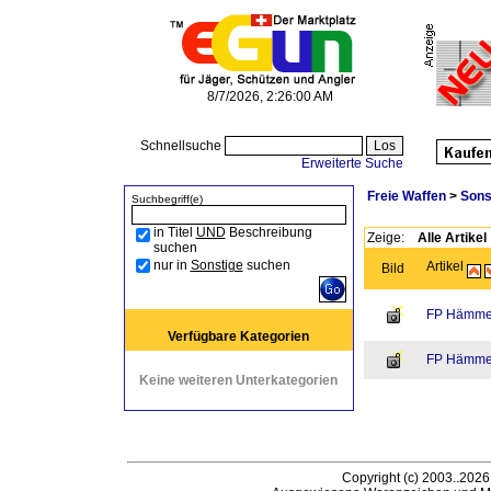
8/7/2026, 2:26:00 AM
Schnellsuche
Erweiterte Suche
Freie Waffen
>
Sons
Suchbegriff(e)
in Titel
UND
Beschreibung
Zeige:
Alle Artikel
suchen
nur in
Sonstige
suchen
Artikel
Bild
FP Hämmer
Verfügbare Kategorien
FP Hämmer
Keine weiteren Unterkategorien
Copyright (c) 2003..2026