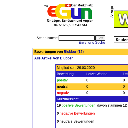
8/7/2026, 9:27:43 AM
Schnellsuche
Erweiterte Suche
Bewertungen von
Blubber
(12)
Alle Artikel von Blubber
Mitglied seit: 29.03.2020
Bewertung
Letzte Woche
Let
positiv
0
0
neutral
0
0
negativ
0
0
Kurzübersicht:
19
positive Bewertungen
, davon stammen
12
0
negative Bewertungen
0
neutrale Bewertungen