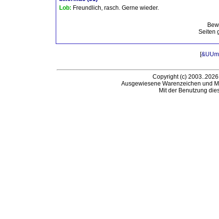
Lob:
Freundlich, rasch. Gerne wieder.
Bew
Seiten 
[
&UUml;
Copyright (c) 2003..2026
Ausgewiesene Warenzeichen und Ma
Mit der Benutzung die
B