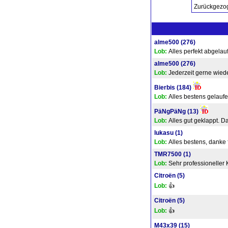
Zurückgezog
alme500
(276)
Lob:
Alles perfekt abgela
alme500
(276)
Lob:
Jederzeit gerne wied
Bierbis
(184)
Lob:
Alles bestens gelaufe
PäNgPäNg
(13)
Lob:
Alles gut geklappt. Da
lukasu
(1)
Lob:
Alles bestens, danke 
TMR7500
(1)
Lob:
Sehr professioneller 
Citroën
(5)
Lob:
👍
Citroën
(5)
Lob:
👍
M43x39
(15)