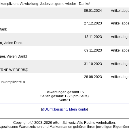
komplizierte Abwicklung. Jederzeit gerne wieder - Danke!
09.01.2024
Artikel abg
27.12.2023
Artikel abg
 Dank
13.11.2023
Artikel abg
n, vielen Dank.
09.11.2023
Artikel abg
per. Vielen Dank!
31.10.2023
Artikel abg
RNE WIEDER!!😉
28.08.2023
Artikel abg
unkompliziert! ☺️
Bewertungen gesamt 15
Seiten gesamt: 1 (25 pro Seite)
Seite:
1
[
&UUml;bersicht / Mein Konto
]
Copyright (c) 2003..2026 eGun Schweiz. Alle Rechte vorbehalten.
sgewiesene Warenzeichen und Markennamen gehören ihren jeweiligen Eigentüme