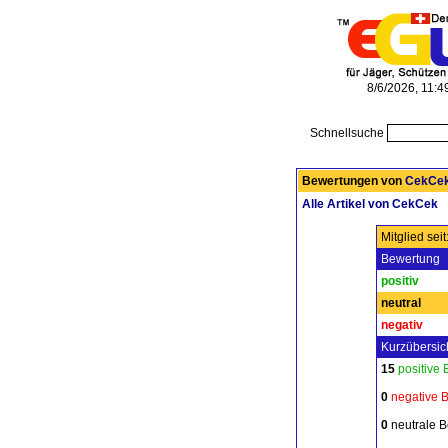
8/6/2026, 11:
Schnellsuche
Bewertungen von
CekCe
Alle Artikel von CekCek
Mitglied sei
Bewertung
positiv
neutral
negativ
Kurzübersich
15
positive
0
negative 
0
neutrale 