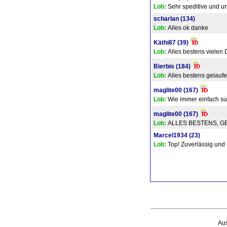
Lob:
Sehr speditive und un
scharlan
(134)
Lob:
Alles ok danke
Käthi87
(39)
Lob:
Alles bestens vielen
Bierbis
(184)
Lob:
Alles bestens gelaufe
maglite00
(167)
Lob:
Wie immer einfach su
maglite00
(167)
Lob:
ALLES BESTENS, GE
Marcel1934
(23)
Lob:
Top! Zuverlässig und 
Au