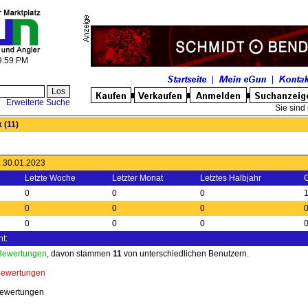
49:59 PM
Erweiterte Suche
Sie sind 
k
(11)
t: 30.01.2023
Letzte Woche
Letzter Monat
Letztes Halbjahr
0
0
0
0
0
0
0
0
0
t:
 Bewertungen
, davon stammen
11
von unterschiedlichen Benutzern.
Bewertungen
Bewertungen