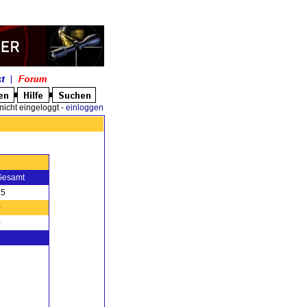
nicht eingeloggt -
einloggen
Gesamt
15
0
0