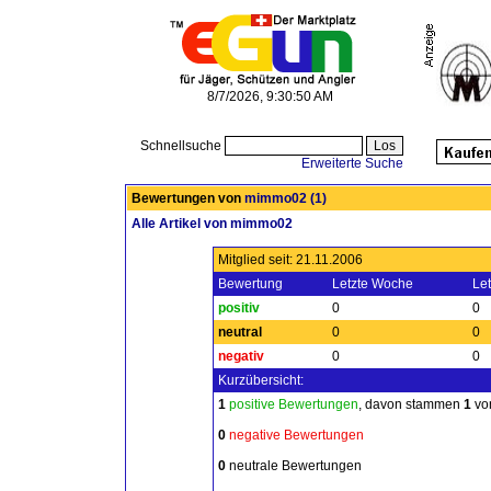
8/7/2026, 9:30:50 AM
Schnellsuche
Erweiterte Suche
Bewertungen von
mimmo02
(1)
Alle Artikel von mimmo02
Mitglied seit: 21.11.2006
Bewertung
Letzte Woche
Le
positiv
0
0
neutral
0
0
negativ
0
0
Kurzübersicht:
1
positive Bewertungen
, davon stammen
1
von
0
negative Bewertungen
0
neutrale Bewertungen