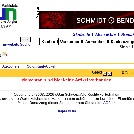
4:09 AM
Erweiterte Suche
Sie sind 
)
r Auktionen
|
SofortKauf-Artikel
Gebot
# Gebo
Momentan sind hier keine Artikel vorhanden.
Copyright (c) 2003..2026 eGun Schweiz. Alle Rechte vorbehalten.
sgewiesene Warenzeichen und Markennamen gehören ihren jeweiligen Eigentüme
Mit der Benutzung dieser Seite erkennen Sie unsere
AGB
an.
Impressum
Benutzer online: 50