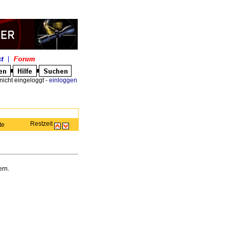
nicht eingeloggt -
einloggen
Restzeit
te
rn.