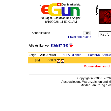
8/10/2026, 11:51:01 AM
Schnellsuche
Erweiterte Suche
Alle Artikel von
Käthi87
(39)
Zeige:
Alle Artikel
|
Nur Auktionen
|
SofortKauf-Artike
Artikel
Bild
Momentan sind h
Copyright (c) 2003..2026
Ausgewiesene Warenzeichen und Ma
Mit der Benutzung die
B