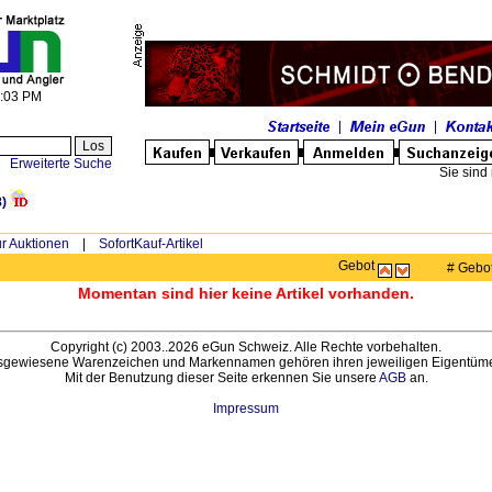
8:03 PM
Erweiterte Suche
Sie sind 
)
r Auktionen
|
SofortKauf-Artikel
Gebot
# Gebo
Momentan sind hier keine Artikel vorhanden.
Copyright (c) 2003..2026 eGun Schweiz. Alle Rechte vorbehalten.
sgewiesene Warenzeichen und Markennamen gehören ihren jeweiligen Eigentüme
Mit der Benutzung dieser Seite erkennen Sie unsere
AGB
an.
Impressum
Benutzer online: 48