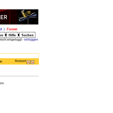
nicht eingeloggt -
einloggen
Restzeit
te
rn.