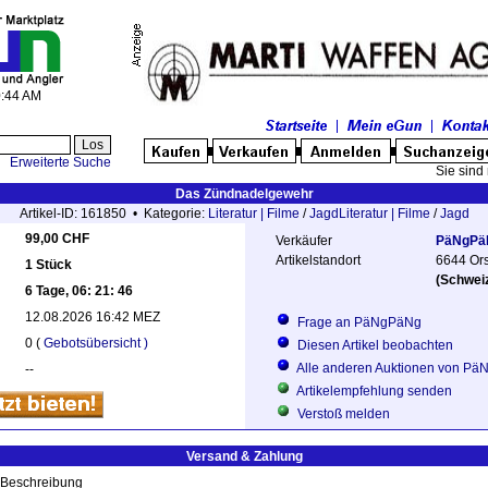
0:44 AM
Erweiterte Suche
Sie sind 
Das Zündnadelgewehr
Artikel-ID: 161850 • Kategorie:
Literatur | Filme
/
Jagd
Literatur | Filme
/
Jagd
99,00 CHF
Verkäufer
PäNgPä
Artikelstandort
6644 Ors
1 Stück
(Schwei
6 Tage, 06: 21: 46
12.08.2026 16:42 MEZ
Frage an PäNgPäNg
0 (
Gebotsübersicht )
Diesen Artikel beobachten
Alle anderen Auktionen von P
--
Artikelempfehlung senden
Verstoß melden
Versand & Zahlung
Beschreibung