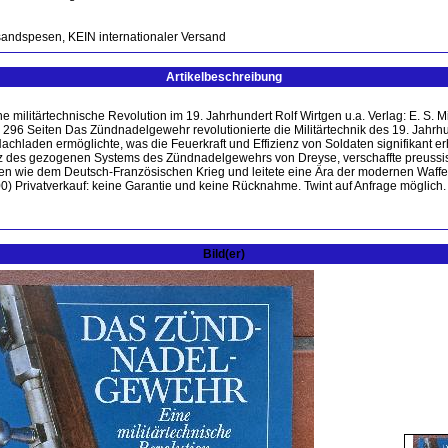
sandspesen, KEIN internationaler Versand
Artikelbeschreibung
militärtechnische Revolution im 19. Jahrhundert Rolf Wirtgen u.a. Verlag: E. S. 
 296 Seiten Das Zündnadelgewehr revolutionierte die Militärtechnik des 19. Jahrhu
achladen ermöglichte, was die Feuerkraft und Effizienz von Soldaten signifikant er
tz des gezogenen Systems des Zündnadelgewehrs von Dreyse, verschaffte preussi
en wie dem Deutsch-Französischen Krieg und leitete eine Ära der modernen Waffen
00) Privatverkauf: keine Garantie und keine Rücknahme. Twint auf Anfrage möglich
Bild(er)