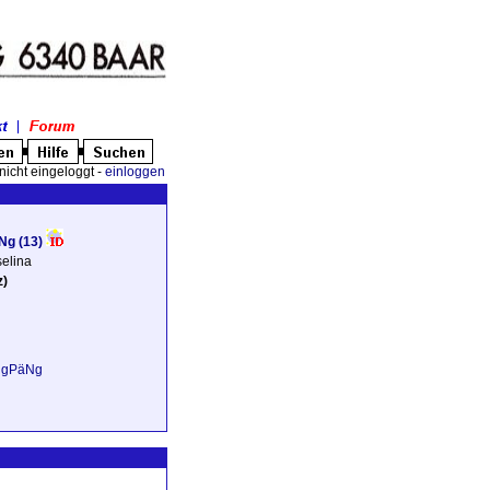
nicht eingeloggt -
einloggen
Ng
(13)
elina
z)
äNgPäNg