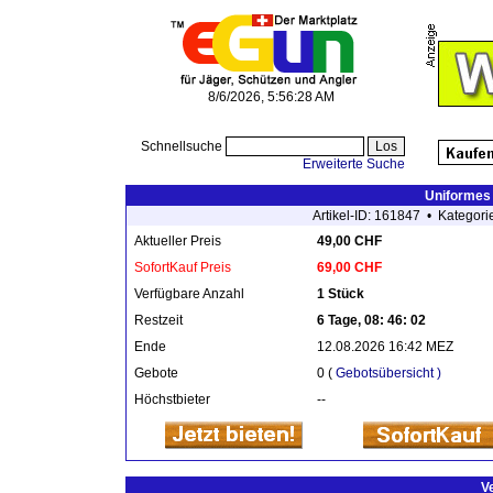
8/6/2026, 5:56:28 AM
Schnellsuche
Erweiterte Suche
Uniformes
Artikel-ID: 161847 • Kategori
Aktueller Preis
49,00 CHF
SofortKauf Preis
69,00 CHF
Verfügbare Anzahl
1 Stück
Restzeit
6 Tage, 08: 46: 02
Ende
12.08.2026 16:42 MEZ
Gebote
0 (
Gebotsübersicht )
Höchstbieter
--
V